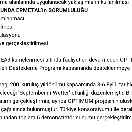
me alanlarında uygulanacak yaklaşımların kullanılması
MUNDA ERMETAL’in SORUMLULUĞU
anımlanması
ilmesi
ülasyonu
e gerçekleştirilmesi
 ITEA3 kümelenmesi altında faaliyetleri devam eden OP
eleri Destekleme Programı kapsamında desteklenmeye 
ag, 200. kuruluş yıldönümü kapsamında 3-6 Eylül tarihl
 geleceği 'September in Wetter' etkinliği düzenlemiştir. B
anıtımı gerçekleştirmiş, ayrıca OPTIMUM projesinin ulusl
 çağrısında bulunmuştur. Türkiye konsorsiyumu ile berab
yumundan toplam 6 demonstratör sunumu gerçekleştirilmiş