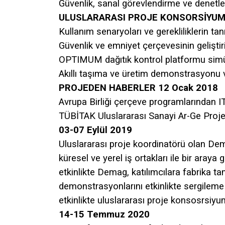
Güvenlik, sanal görevlendirme ve denetle
ULUSLARARASI PROJE KONSORSİYU
Kullanım senaryoları ve gerekliliklerin t
Güvenlik ve emniyet çerçevesinin geliştir
OPTIMUM dağıtık kontrol platformu sim
Akıllı taşıma ve üretim demonstrasyonu v
PROJEDEN HABERLER
12 Ocak 2018
Avrupa Birliği çerçeve programlarından
TÜBİTAK Uluslararası Sanayi Ar-Ge Proj
03-07 Eylül 2019
Uluslararası proje koordinatörü olan Dem
küresel ve yerel iş ortakları ile bir araya
etkinlikte Demag, katılımcılara fabrika t
demonstrasyonlarını etkinlikte sergileme
etkinlikte uluslararası proje konsosrsi
14-15 Temmuz 2020