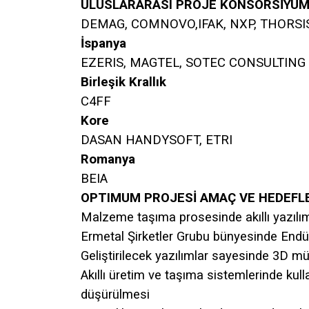
ULUSLARARASI PROJE KONSORSİYU
DEMAG, COMNOVO,IFAK, NXP, THORSIS, 
İspanya
EZERIS, MAGTEL, SOTEC CONSULTING
Birleşik Krallık
C4FF
Kore
DASAN HANDYSOFT, ETRI
Romanya
BEIA
OPTIMUM PROJESİ AMAÇ VE HEDEFL
Malzeme taşıma prosesinde akıllı yazılıml
Ermetal Şirketler Grubu bünyesinde Endüs
Geliştirilecek yazılımlar sayesinde 3D mü
Akıllı üretim ve taşıma sistemlerinde kul
düşürülmesi