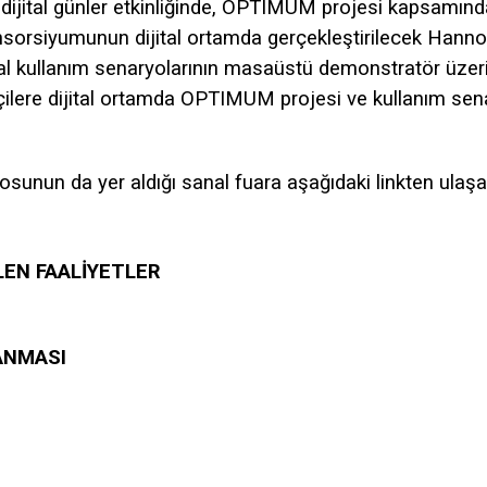
ijital günler etkinliğinde, OPTIMUM projesi kapsamınd
konsorsiyumunun dijital ortamda gerçekleştirilecek Hann
 kullanım senaryolarının masaüstü demonstratör üzerinde
tçilere dijital ortamda OPTIMUM projesi ve kullanım sen
unun da yer aldığı sanal fuara aşağıdaki linkten ulaşabi
EN FAALİYETLER
ANMASI