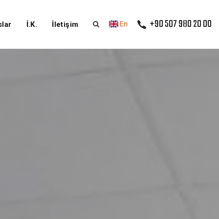
+90 507 980 20 00
lar
İ.K.
İletişim
En